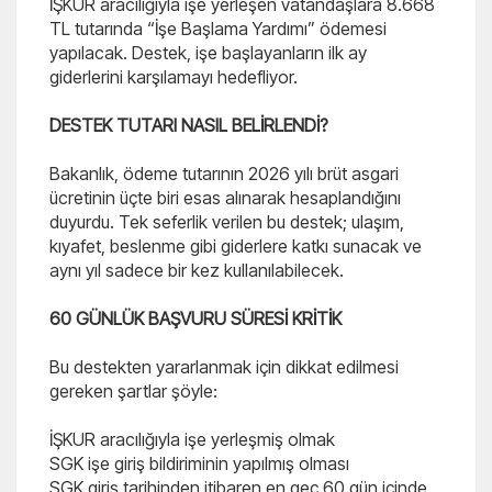
İŞKUR aracılığıyla işe yerleşen vatandaşlara 8.668
TL tutarında “İşe Başlama Yardımı” ödemesi
yapılacak. Destek, işe başlayanların ilk ay
giderlerini karşılamayı hedefliyor.
DESTEK TUTARI NASIL BELİRLENDİ?
Bakanlık, ödeme tutarının 2026 yılı brüt asgari
ücretinin üçte biri esas alınarak hesaplandığını
duyurdu. Tek seferlik verilen bu destek; ulaşım,
kıyafet, beslenme gibi giderlere katkı sunacak ve
aynı yıl sadece bir kez kullanılabilecek.
60 GÜNLÜK BAŞVURU SÜRESİ KRİTİK
Bu destekten yararlanmak için dikkat edilmesi
gereken şartlar şöyle:
İŞKUR aracılığıyla işe yerleşmiş olmak
SGK işe giriş bildiriminin yapılmış olması
SGK giriş tarihinden itibaren en geç 60 gün içinde