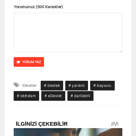
Yorumunuz (500 Karakter)
YORUM YAZ
Etiketler:
# destek
# yardım
# başvuru
# istihdam
# eDevlet
# darGelirli