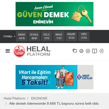
AKŞAM
YATSI
İMSAK
GÜNEŞ
ÖĞLE
İKİNDİ
İSTANBUL
20:20
21:54
04:19
06:00
13:15
17:07
Helal Platform
EKONOMİ
Aile destek ödemesinde 8.668 TL başvuru süresi belli oldu