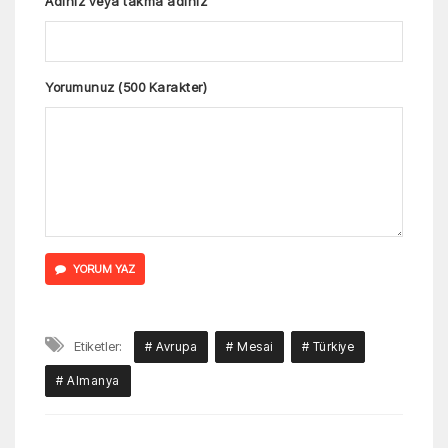
Adınız veya takma adınız
Yorumunuz (500 Karakter)
YORUM YAZ
Etiketler:
# Avrupa
# Mesai
# Türkiye
# Almanya