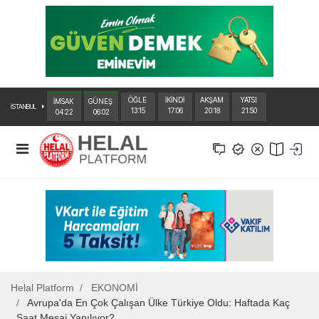
ÖĞLE
İKİNDİ
AKŞAM
YATSI
İMSAK
GÜNEŞ
İSTANBUL
13:15
17:06
20:18
21:50
04:22
06:02
Helal Platform
EKONOMİ
Avrupa'da En Çok Çalışan Ülke Türkiye Oldu: Haftada Kaç
Saat Mesai Yapılıyor?