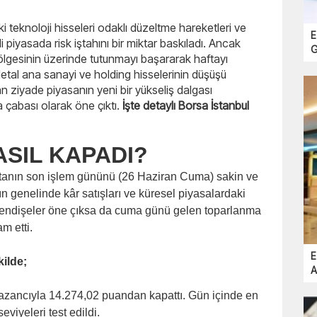
 teknoloji hisseleri odaklı düzeltme hareketleri ve
E
i piyasada risk iştahını bir miktar baskıladı. Ancak
G
lgesinin üzerinde tutunmayı başararak haftayı
tal ana sanayi ve holding hisselerinin düşüşü
 ziyade piyasanın yeni bir yükseliş dalgası
çabası olarak öne çıktı.
İşte detaylı Borsa İstanbul
ASIL KAPADI?
 haftanın son işlem gününü (26 Haziran Cuma) sakin ve
nın genelinde kâr satışları ve küresel piyasalardaki
k endişeler öne çıksa da cuma günü gelen toparlanma
m etti.
E
ilde;
A
zancıyla 14.274,02 puandan kapattı. Gün içinde en
viyeleri test edildi.