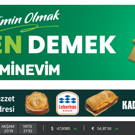
AKŞAM
YATSI
47,6085
54,8736
20:19
21:52