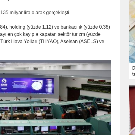
5 milyar lira olarak gerçekleşti.
4), holding (yüzde 1,12) ve bankacılık (yüzde 0,38)
ayı en çok kayıpla kapatan sektör turizm (yüzde
i Türk Hava Yolları (THYAO), Aselsan (ASELS) ve
D
t