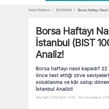
Helal Platform
EKONOMİ
Borsa Haftayı Nasıl
Borsa Haftayı Na
İstanbul (BIST 10
Analiz!
Borsa haftayı nasıl kapadı? 22
önce test ettiği zirve seviyele
soluklanma ve kâr satışı dönemi
İstanbul Analizi!
Giriş Tarihi: 27.06.2026 - 10:53
Son Güncelleme: 27.06