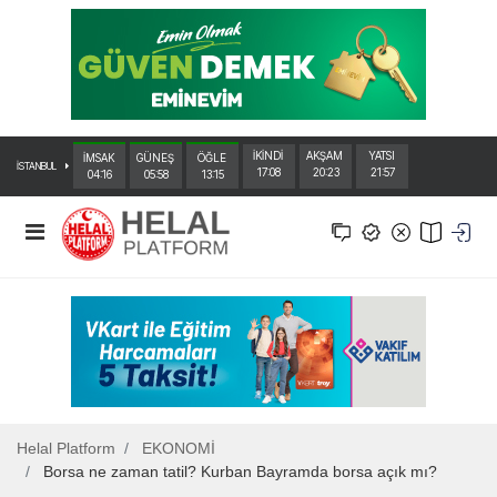
İKİNDİ
AKŞAM
YATSI
İMSAK
GÜNEŞ
ÖĞLE
İSTANBUL
17:08
20:23
21:57
04:16
05:58
13:15
Helal Platform
EKONOMİ
Borsa ne zaman tatil? Kurban Bayramda borsa açık mı?