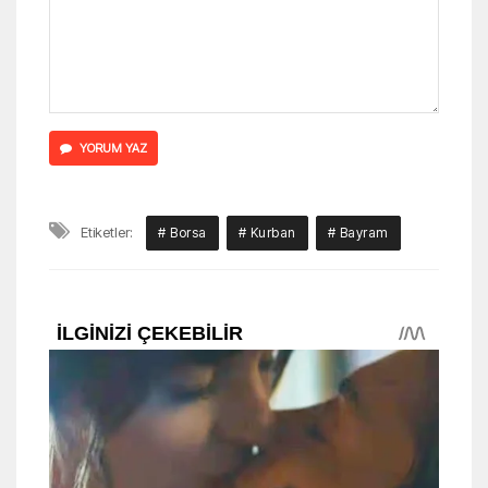
YORUM YAZ
Etiketler:
# Borsa
# Kurban
# Bayram