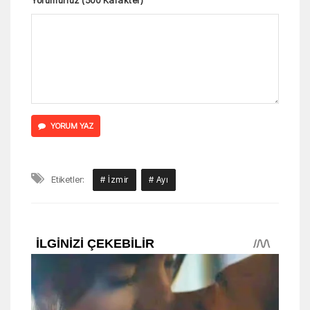
Yorumunuz (500 Karakter)
YORUM YAZ
Etiketler:
# İzmir
# Ayı