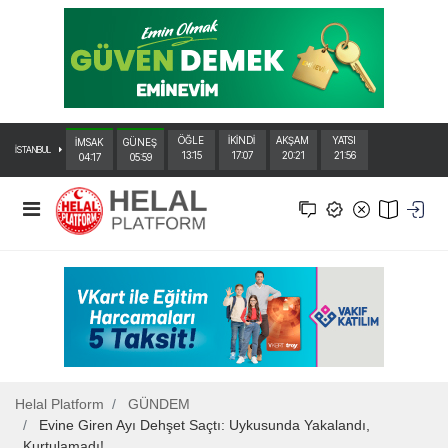
ÖĞLE
İKİNDİ
AKŞAM
YATSI
İMSAK
GÜNEŞ
İSTANBUL
13:15
17:07
20:21
21:56
04:17
05:59
Helal Platform
GÜNDEM
Evine Giren Ayı Dehşet Saçtı: Uykusunda Yakalandı,
Kurtulamadı!