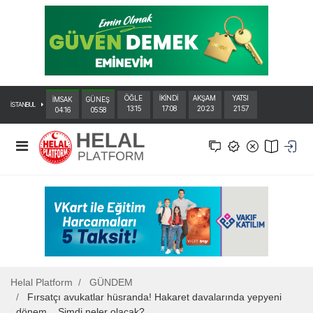
ÖĞLE
İKİNDİ
AKŞAM
YATSI
İMSAK
GÜNEŞ
İSTANBUL
13:15
17:08
20:23
21:57
04:16
05:58
Helal Platform
GÜNDEM
Fırsatçı avukatlar hüsranda! Hakaret davalarında yepyeni
dönem... Şimdi neler olacak?