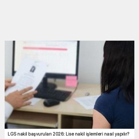
Sallayan İddianın Arkasındaki Gerçek!
MHRS Randevusu Alacaklar Dikkat: Sahte İnternet
Siteleriyle 60 Bin TL’lik Dolandırıcılık Tuzağı!