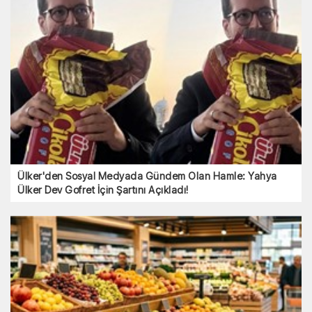
Kız İsteme Merasiminde Listeyi Görenler Şaştı Kaldı:
Öyle Bir Şart Koştular Ki...
Ülker'den Sosyal Medyada Gündem Olan Hamle:
Yahya Ülker Dev Gofret İçin Şartını Açıkladı!