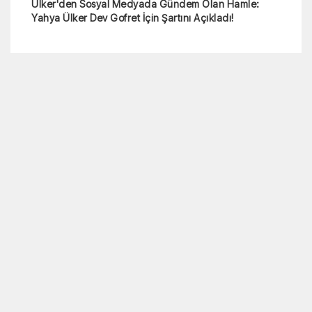
Ünlü markette satılıyordu! Antep fıstığı ezmesi
toplatılıyor
12 Ağustos’ta Yer Çekimi Duracak mı? Sosyal Medyayı