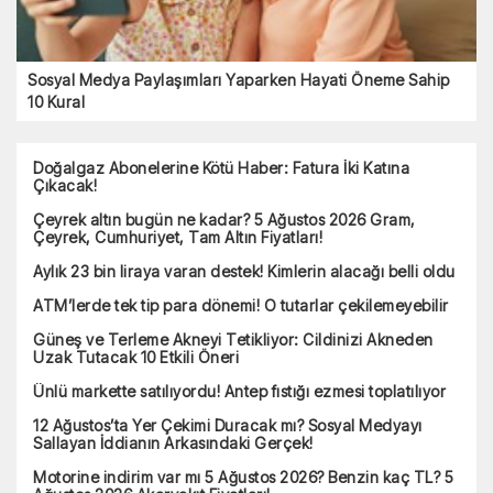
LGS nakil başvuruları 2026: Lise nakil işlemleri nasıl yapılır?