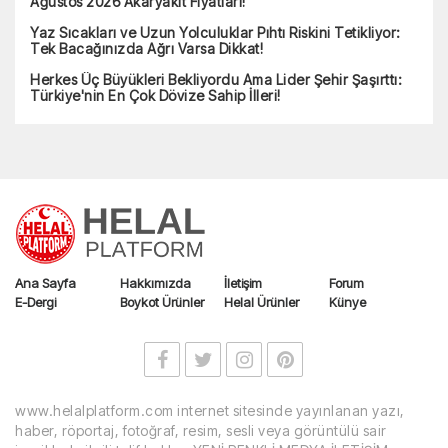
Kız İsteme Merasiminde Listeyi Görenler Şaştı Kaldı: Öyle
Bir Şart Koştular Ki...