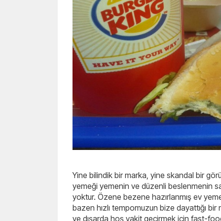
Yine bilindik bir marka, yine skandal bir g
yemeği yemenin ve düzenli beslenmenin sağ
yoktur. Özene bezene hazırlanmış ev yemekl
bazen hızlı tempomuzun bize dayattığı bir m
ve dışarda hoş vakit geçirmek için fast-foo