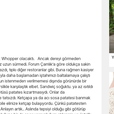
Y
usuz Whopper olacaktı. Ancak dereyi görmeden
z uzun sürmedi. Forum Çamlık’a göre oldukça sakin
zdı, tıpkı diğer restoranlar gibi. Buna rağmen kasiyer
yla daha başlamadan iştahımızı baltalamaya çalıştı
zun istenmeden verilmemesi dışında görünürde bir
ikle karşılaştık elbet. Sandwiç soğuktu. ya az ısıtıldı
tüsü patates kızartmasıydı. Onlar da
 tatsızdı. Ketçapa ya da acı sosa patatesi banmak
 bile elinize ketçap bulaşıyordu. Çünkü patatesten
layın artık.. Aslında tepsiyi olduğu gibi götürüp