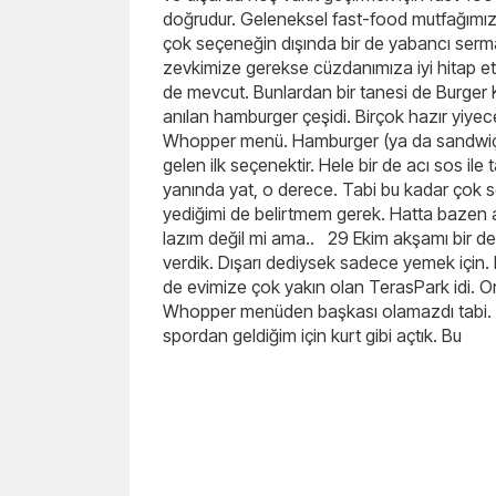
doğrudur. Geleneksel fast-food mutfağımızda
çok seçeneğin dışında bir de yabancı serm
zevkimize gerekse cüzdanımıza iyi hitap etti
de mevcut. Bunlardan bir tanesi de Burger
anılan hamburger çeşidi. Birçok hazır yiyec
Whopper menü. Hamburger (ya da sandwiç a
gelen ilk seçenektir. Hele bir de acı sos i
yanında yat, o derece. Tabi bu kadar çok se
yediğimi de belirtmem gerek. Hatta bazen ay
lazım değil mi ama.. 29 Ekim akşamı bir deği
verdik. Dışarı dediysek sadece yemek için. 
de evimize çok yakın olan TerasPark idi.
Whopper menüden başkası olamazdı tabi. Öğ
spordan geldiğim için kurt gibi açtık. Bu