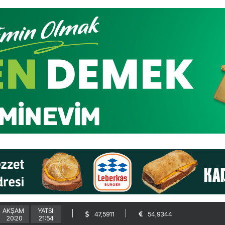
AKŞAM
YATSI
47,5911
54,9344
20:20
21:54