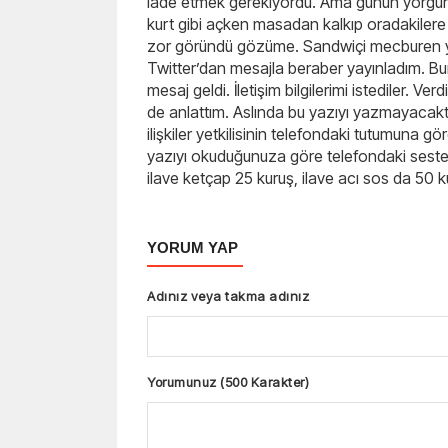
iade etmek gerekiyordu. Ama günün yorgunl
kurt gibi açken masadan kalkıp oradakiler
zor göründü gözüme. Sandwiçi mecburen yed
Twitter’dan mesajla beraber yayınladım. 
mesaj geldi. İletişim bilgilerimi istediler. V
de anlattım. Aslında bu yazıyı yazmayacakt
ilişkiler yetkilisinin telefondaki tutumuna 
yazıyı okuduğunuza göre telefondaki sest
ilave ketçap 25 kuruş, ilave acı sos da 50 k
YORUM YAP
Adınız veya takma adınız
Yorumunuz (500 Karakter)