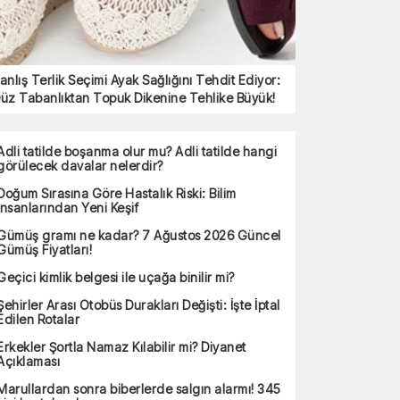
anlış Terlik Seçimi Ayak Sağlığını Tehdit Ediyor:
üz Tabanlıktan Topuk Dikenine Tehlike Büyük!
Adli tatilde boşanma olur mu? Adli tatilde hangi
görülecek davalar nelerdir?
Doğum Sırasına Göre Hastalık Riski: Bilim
İnsanlarından Yeni Keşif
Gümüş gramı ne kadar? 7 Ağustos 2026 Güncel
Gümüş Fiyatları!
Geçici kimlik belgesi ile uçağa binilir mi?
Şehirler Arası Otobüs Durakları Değişti: İşte İptal
Edilen Rotalar
Erkekler Şortla Namaz Kılabilir mi? Diyanet
Açıklaması
Marullardan sonra biberlerde salgın alarmı! 345