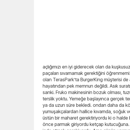
açlığımızı en iyi giderecek olan da kuşk
paçaları sıvamamak gerektiğini öğrenmemi
olan TerasPark’ta BurgerKing müşterisi de a
hayatından pek memnun değildi. Asık suratı
sanki. Fruko makinesinin bozuk olması, tu
terslik yoktu. Yemeğe başlayınca gerçek tersl
ya da uzun süre bekledi. ondan daha da kö
yumuşakçalardan hallice kıvamda, soğuk ve
üstün bir maharet gerektiriyordu ki o halde
önce parmak giriyordu ketçap kutucuğuna. An