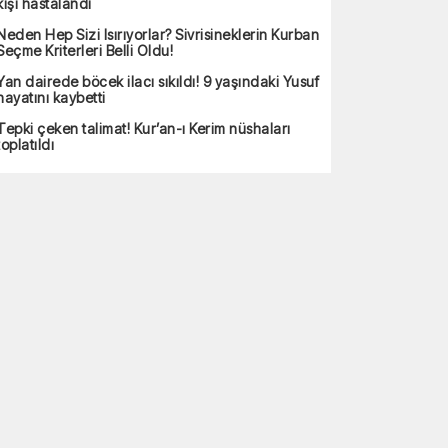
kişi hastalandı
Neden Hep Sizi Isırıyorlar? Sivrisineklerin Kurban
Seçme Kriterleri Belli Oldu!
Yan dairede böcek ilacı sıkıldı! 9 yaşındaki Yusuf
hayatını kaybetti
Tepki çeken talimat! Kur’an-ı Kerim nüshaları
toplatıldı