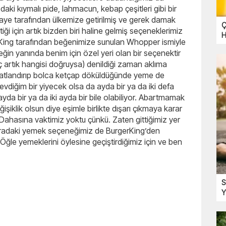
ki kıymalı pide, lahmacun, kebap çeşitleri gibi bir
aye tarafından ülkemize getirilmiş ve gerek damak
Ç
ği için artık bizden biri haline gelmiş seçeneklerimiz
H
 King tarafından beğenimize sunulan Whopper ismiyle
eğin yanında benim için özel yeri olan bir seçenektir
rtık hangisi doğruysa) denildiği zaman aklıma
le tatlandırıp bolca ketçap döküldüğünde yeme de
vdiğim bir yiyecek olsa da ayda bir ya da iki defa
da bir ya da iki ayda bir bile olabiliyor. Abartmamak
şiklik olsun diye eşimle birlikte dışarı çıkmaya karar
Dahasına vaktimiz yoktu çünkü. Zaten gittiğimiz yer
 Oradaki yemek seçeneğimiz de BurgerKing’den
le yemeklerini öylesine geçiştirdiğimiz için ve ben
S
Y