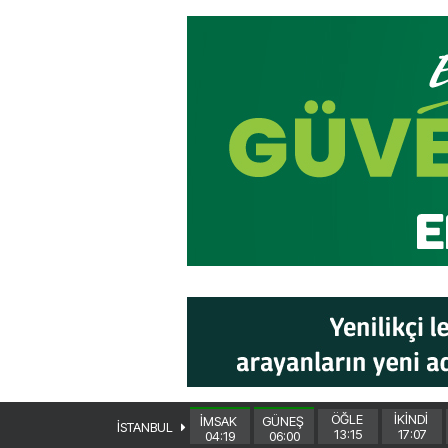
ÖĞLE
İKİNDİ
İMSAK
GÜNEŞ
İSTANBUL
13:15
17:07
04:19
06:00