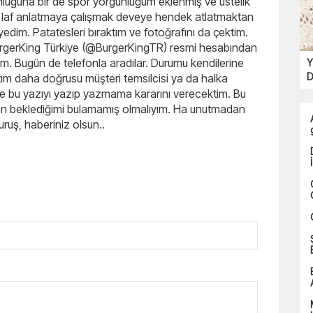
uğuna bir de spor yorgunluğum eklenmiş ve üstelik
e laf anlatmaya çalışmak deveye hendek atlatmaktan
im. Patatesleri bıraktım ve fotoğrafını da çektim.
BurgerKing Türkiye (@BurgerKingTR) resmi hesabından
erdim. Bugün de telefonla aradılar. Durumu kendilerine
Y
D
ım daha doğrusu müşteri temsilcisi ya da halka
göre bu yazıyı yazıp yazmama kararını verecektim. Bu
en beklediğimi bulamamış olmalıyım. Ha unutmadan
uruş, haberiniz olsun..