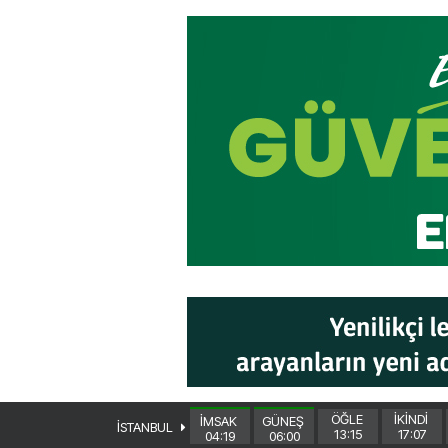
ÖĞLE
İKİNDİ
İMSAK
GÜNEŞ
İSTANBUL
13:15
17:07
04:19
06:00