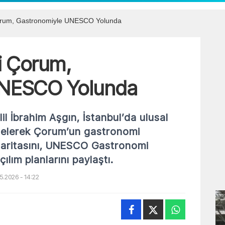
 Çorum, Gastronomiyle UNESCO Yolunda
ti Çorum,
UNESCO Yolunda
l İbrahim Aşgın, İstanbul’da ulusal
a gelerek Çorum’un gastronomi
 haritasını, UNESCO Gastronomi
ılım planlarını paylaştı.
5.2026 - 14:22