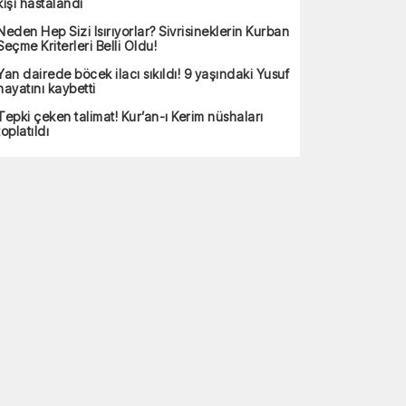
kişi hastalandı
Neden Hep Sizi Isırıyorlar? Sivrisineklerin Kurban
Seçme Kriterleri Belli Oldu!
Yan dairede böcek ilacı sıkıldı! 9 yaşındaki Yusuf
hayatını kaybetti
Tepki çeken talimat! Kur’an-ı Kerim nüshaları
toplatıldı