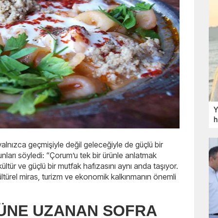
Y
h
lnızca geçmişiyle değil geleceğiyle de güçlü bir
ları söyledi: “Çorum’u tek bir ürünle anlatmak
kültür ve güçlü bir mutfak hafızasını aynı anda taşıyor.
ültürel miras, turizm ve ekonomik kalkınmanın önemli
GÜNE UZANAN SOFRA