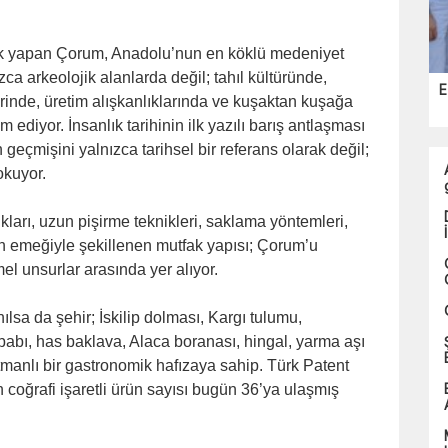
lik yapan Çorum, Anadolu’nun en köklü medeniyet
zca arkeolojik alanlarda değil; tahıl kültüründe,
E
erinde, üretim alışkanlıklarında ve kuşaktan kuşağa
ediyor. İnsanlık tarihinin ilk yazılı barış antlaşması
geçmişini yalnızca tarihsel bir referans olarak değil;
okuyor.
kları, uzun pişirme teknikleri, saklama yöntemleri,
ın emeğiyle şekillenen mutfak yapısı; Çorum’u
el unsurlar arasında yer alıyor.
sa da şehir; İskilip dolması, Kargı tulumu,
babı, has baklava, Alaca boranası, hingal, yarma aşı
manlı bir gastronomik hafızaya sahip. Türk Patent
coğrafi işaretli ürün sayısı bugün 36’ya ulaşmış