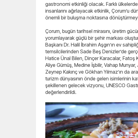
gastronomi etkinliği olacak. Farklı ülkelerde
insanlarını ağırlayacak etkinlik, Çorum’u dü
önemli bir buluşma noktasına dönüştürmeye
Çorum, bugün tarihsel mirasını, üretim gücü
yorumlayarak güçlü bir şehir markası oluştu
Başkanı Dr. Halil İbrahim Aşgın’ın ev sahipl
temsilcilerinden Sade Beş Denizler’de ger
Hatice Ünal Bilen, Dinçer Karacalar, Fatoş 
Aliye Gümüş, Medine İşbilir, Vahap Munyar,
Zeynep Kakınç ve Gökhan Yılmaz’ın da ar
turizm dünyasının önde gelen isimlerinin k
şekillenen gelecek vizyonu, UNESCO Gastron
değerlendirildi.