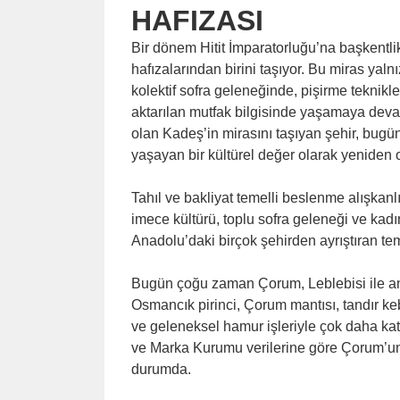
HAFIZASI
Bir dönem Hitit İmparatorluğu’na başkent
hafızalarından birini taşıyor. Bu miras yalnı
kolektif sofra geleneğinde, pişirme teknikl
aktarılan mutfak bilgisinde yaşamaya devam 
olan Kadeş’in mirasını taşıyan şehir, bugün 
yaşayan bir kültürel değer olarak yeniden 
Tahıl ve bakliyat temelli beslenme alışkanlı
imece kültürü, toplu sofra geleneği ve kad
Anadolu’daki birçok şehirden ayrıştıran tem
Bugün çoğu zaman Çorum, Leblebisi ile anıl
Osmancık pirinci, Çorum mantısı, tandır ke
ve geleneksel hamur işleriyle çok daha kat
ve Marka Kurumu verilerine göre Çorum’un 
durumda.