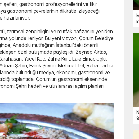
n şefleri, gastronomi profesyonellerini ve fikir
nya gastronomi çevrelerinin dikkatle izleyeceği
M
 hazırlanıyor.
k
nü, tarımsal zenginliğini ve mutfak hafızasını yeniden
rma yolunda ilerliyor. Bu yeni vizyon, Çorum Belediye
iğinde, Anadolu mutfağının İstanbul’daki önemli
çekleşen özel buluşmada paylaşıldı. Zeynep Aktaş,
Karahasan, Yücel Koç, Zühre Kurt, Lale Elmacıoğlu,
 Adnan Şahin, Faruk Şüyün, Mehmet Tel, Reha Tartıcı,
alarında bulunduğu medya, ekonomi, gastronomi ve
atıldığı toplantıda; Çorum’un gastronomi ekseninde
omi Şehri hedefi ve uluslararası açılım planları
N
S