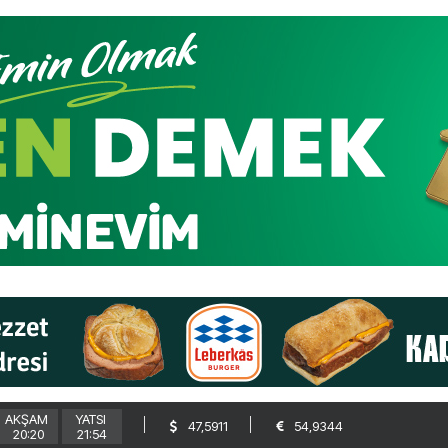
AKŞAM
YATSI
47,5911
54,9344
20:20
21:54