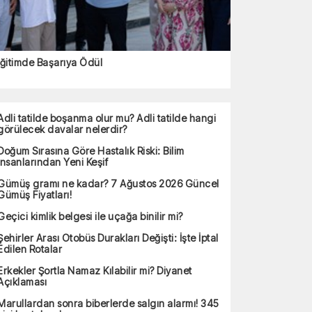
ğitimde Başarıya Ödül
Adli tatilde boşanma olur mu? Adli tatilde hangi
görülecek davalar nelerdir?
Doğum Sırasına Göre Hastalık Riski: Bilim
İnsanlarından Yeni Keşif
Gümüş gramı ne kadar? 7 Ağustos 2026 Güncel
Gümüş Fiyatları!
Geçici kimlik belgesi ile uçağa binilir mi?
Şehirler Arası Otobüs Durakları Değişti: İşte İptal
Edilen Rotalar
Erkekler Şortla Namaz Kılabilir mi? Diyanet
Açıklaması
Marullardan sonra biberlerde salgın alarmı! 345