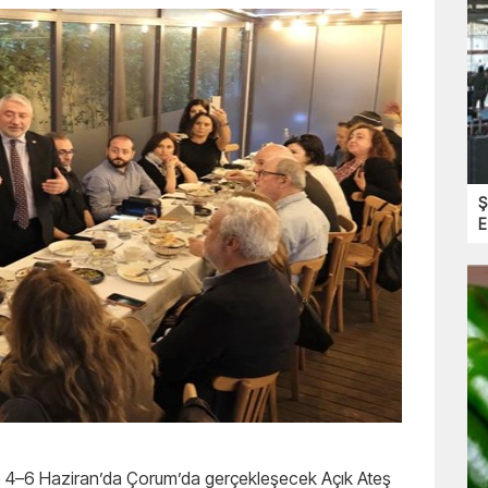
Ş
E
 ise 4–6 Haziran’da Çorum’da gerçekleşecek Açık Ateş