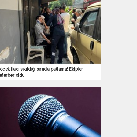
öcek ilacı sıkıldığı sırada patlama! Ekipler
eferber oldu