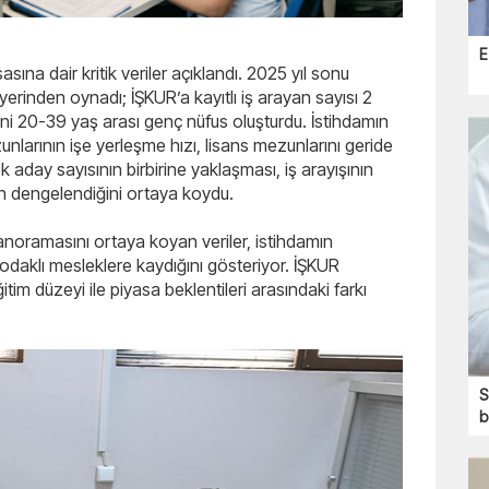
E
asına dair kritik veriler açıklandı. 2025 yıl sonu
 yerinden oynadı; İŞKUR’a kayıtlı iş arayan sayısı 2
ini 20-39 yaş arası genç nüfus oluşturdu. İstihdamın
nlarının işe yerleşme hızı, lisans mezunlarını geride
k aday sayısının birbirine yaklaşması, iş arayışının
nın dengelendiğini ortaya koydu.
panoramasını ortaya koyan veriler, istihdamın
odaklı mesleklere kaydığını gösteriyor. İŞKUR
ğitim düzeyi ile piyasa beklentileri arasındaki farkı
S
b