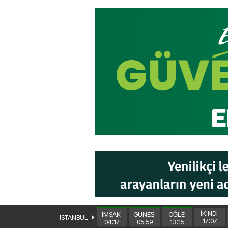
İKİNDİ
İMSAK
GÜNEŞ
ÖĞLE
İSTANBUL
17:07
04:17
05:59
13:15