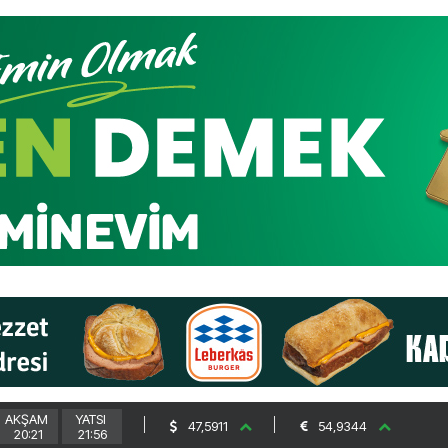
AKŞAM
YATSI
47,5911
54,9344
20:21
21:56