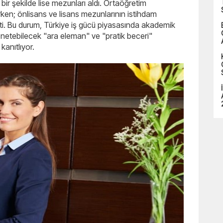
bir şekilde lise mezunları aldı. Ortaöğretim
rken; önlisans ve lisans mezunlarının istihdam
ti. Bu durum, Türkiye iş gücü piyasasında akademik
netebilecek "ara eleman" ve "pratik beceri"
kanıtlıyor.