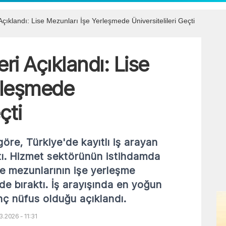
çıklandı: Lise Mezunları İşe Yerleşmede Üniversitelileri Geçti
ri Açıklandı: Lise
rleşmede
çti
göre, Türkiye'de kayıtlı iş arayan
ktı. Hizmet sektörünün istihdamda
ise mezunlarının işe yerleşme
ide bıraktı. İş arayışında en yoğun
nç nüfus olduğu açıklandı.
.2026 - 11:31