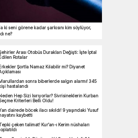
a ki seni görene kadar şarkısını kim söylüyor,
dı ne?
Şehirler Arası Otobüs Durakları Değişti: İşte İptal
Edilen Rotalar
Erkekler Şortla Namaz Kılabilir mi? Diyanet
Açıklaması
Marullardan sonra biberlerde salgın alarmı! 345
kişi hastalandı
Neden Hep Sizi Isırıyorlar? Sivrisineklerin Kurban
Seçme Kriterleri Belli Oldu!
Yan dairede böcek ilacı sıkıldı! 9 yaşındaki Yusuf
hayatını kaybetti
Tepki çeken talimat! Kur’an-ı Kerim nüshaları
toplatıldı