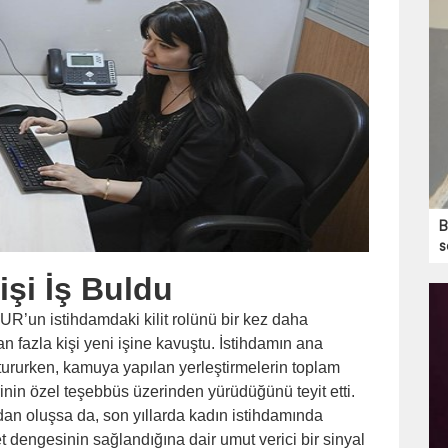
B
s
işi İş Buldu
R’un istihdamdaki kilit rolünü bir kez daha
n fazla kişi yeni işine kavuştu. İstihdamın ana
tururken, kamuya yapılan yerleştirmelerin toplam
erinin özel teşebbüs üzerinden yürüdüğünü teyit etti.
dan oluşsa da, son yıllarda kadın istihdamında
t dengesinin sağlandığına dair umut verici bir sinyal