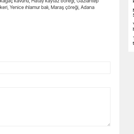
Kırkağaç kavunu, Hatay kaytaz böreği, Gaziantep
keri, Yenice ıhlamur balı, Maraş çöreği, Adana