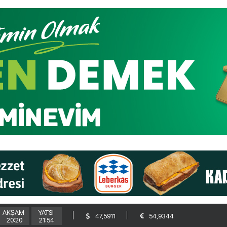
AKŞAM
YATSI
47,5911
54,9344
20:20
21:54