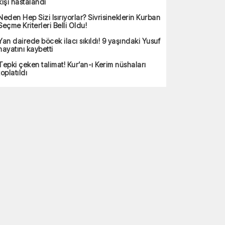
kişi hastalandı
Neden Hep Sizi Isırıyorlar? Sivrisineklerin Kurban
Seçme Kriterleri Belli Oldu!
Yan dairede böcek ilacı sıkıldı! 9 yaşındaki Yusuf
hayatını kaybetti
Tepki çeken talimat! Kur’an-ı Kerim nüshaları
toplatıldı