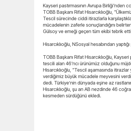
Kayseri pastırmasının Avrupa Birliği'nden 
TOBB Başkanı Rifat Hisarcıklıoğlu, "Ülkemi
Tescil sürecinde ciddi itirazlarla karşılaştı
mücadelenin zaferle sonuçlandığını belirte
Gülsoy ve emeği geçen tüm ekibi tebrik etti
Hisarcıklıoğlu, NSosyal hesabından yaptığı p
TOBB Başkanı Rifat Hisarcıklıoğlu, Kayseri p
tescili alan 46'ncı ürünümüz olduğunu müjde
Hisarcıklıoğlu, "Tescil aşamasında itirazla
verdiğimiz büyük mücadele meyvesini verdi.
dedi. Türkiye’nin dünyada eşine az rastlanı
Hisarcıklıoğlu, şu an AB nezdinde 46 coğrafi
kesmeden sürdüğünü ekledi.