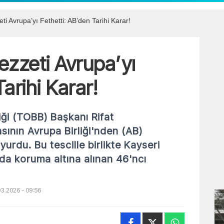
eti Avrupa’yı Fethetti: AB’den Tarihi Karar!
Lezzeti Avrupa’yı
arihi Karar!
iği (TOBB) Başkanı Rifat
asının Avrupa Birliği'nden (AB)
uyurdu. Bu tescille birlikte Kayseri
’da koruma altına alınan 46'ncı
3.2026 - 09:56