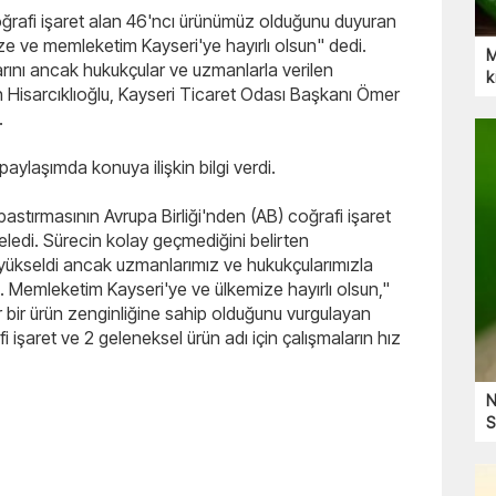
coğrafi işaret alan 46'ncı ürünümüz olduğunu duyuran
ze ve memleketim Kayseri'ye hayırlı olsun" dedi.
M
klarını ancak hukukçular ve uzmanlarla verilen
k
n Hisarcıklıoğlu, Kayseri Ticaret Odası Başkanı Ömer
.
aylaşımda konuya ilişkin bilgi verdi.
astırmasının Avrupa Birliği'nden (AB) coğrafi işaret
ledi. Sürecin kolay geçmediğini belirten
r yükseldi ancak uzmanlarımız ve hukukçularımızla
 Memleketim Kayseri'ye ve ülkemize hayırlı olsun,"
r bir ürün zenginliğine sahip olduğunu vurgulayan
 işaret ve 2 geleneksel ürün adı için çalışmaların hız
N
S