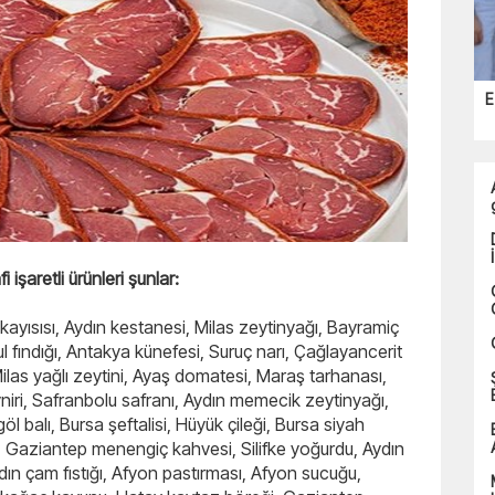
E
işaretli ürünleri şunlar:
kayısısı, Aydın kestanesi, Milas zeytinyağı, Bayramiç
fındığı, Antakya künefesi, Suruç narı, Çağlayancerit
Milas yağlı zeytini, Ayaş domatesi, Maraş tarhanası,
eyniri, Safranbolu safranı, Aydın memecik zeytinyağı,
l balı, Bursa şeftalisi, Hüyük çileği, Bursa siyah
 Gaziantep menengiç kahvesi, Silifke yoğurdu, Aydın
dın çam fıstığı, Afyon pastırması, Afyon sucuğu,