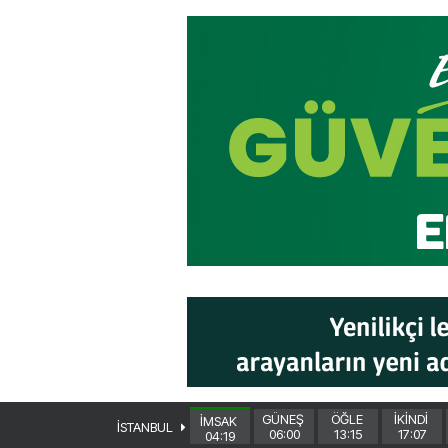
GÜNEŞ
ÖĞLE
İKİNDİ
İMSAK
İSTANBUL
06:00
13:15
17:07
04:19