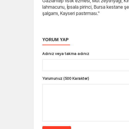
Gaziantep fıstık ezmesi, Mut zeytinyağı, 
lahmacunu, İpsala pirinci, Bursa kestane şe
şalgamı, Kayseri pastırması."
YORUM YAP
Adınız veya takma adınız
Yorumunuz (500 Karakter)