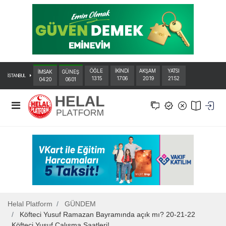
ÖĞLE
İKİNDİ
AKŞAM
YATSI
İMSAK
GÜNEŞ
İSTANBUL
13:15
17:06
20:19
21:52
04:20
06:01
Helal Platform
GÜNDEM
Köfteci Yusuf Ramazan Bayramında açık mı? 20-21-22
Köfteci Yusuf Çalışma Saatleri!