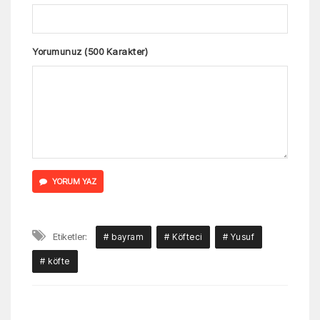
Yorumunuz (500 Karakter)
YORUM YAZ
Etiketler:
# bayram
# Köfteci
# Yusuf
# köfte