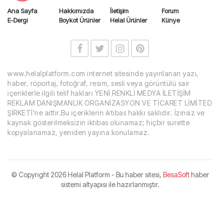
Ana Sayfa
Hakkımızda
İletişim
Forum
E-Dergi
Boykot Ürünler
Helal Ürünler
Künye
www.helalplatform.com internet sitesinde yayınlanan yazı,
haber, röportaj, fotoğraf, resim, sesli veya görüntülü sair
içeriklerle ilgili telif hakları YENİ RENKLİ MEDYA İLETİŞİM
REKLAM DANIŞMANLIK ORGANİZASYON VE TİCARET LİMİTED
ŞİRKETİ’ne aittir.Bu içeriklerin iktibas hakkı saklıdır. İzinsiz ve
kaynak gösterilmeksizin iktibas olunamaz; hiçbir surette
kopyalanamaz, yeniden yayına konulamaz.
© Copyright
2026 Helal Platform - Bu haber sitesi,
BesaSoft
haber
sistemi altyapısı ile hazırlanmıştır.