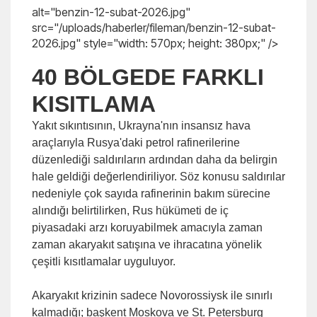
alt="benzin-12-subat-2026.jpg"
src="/uploads/haberler/fileman/benzin-12-subat-
2026.jpg" style="width: 570px; height: 380px;" />
40 BÖLGEDE FARKLI
KISITLAMA
Yakıt sıkıntısının, Ukrayna'nın insansız hava
araçlarıyla Rusya'daki petrol rafinerilerine
düzenlediği saldırıların ardından daha da belirgin
hale geldiği değerlendiriliyor. Söz konusu saldırılar
nedeniyle çok sayıda rafinerinin bakım sürecine
alındığı belirtilirken, Rus hükümeti de iç
piyasadaki arzı koruyabilmek amacıyla zaman
zaman akaryakıt satışına ve ihracatına yönelik
çeşitli kısıtlamalar uyguluyor.
Akaryakıt krizinin sadece Novorossiysk ile sınırlı
kalmadığı; başkent Moskova ve St. Petersburg