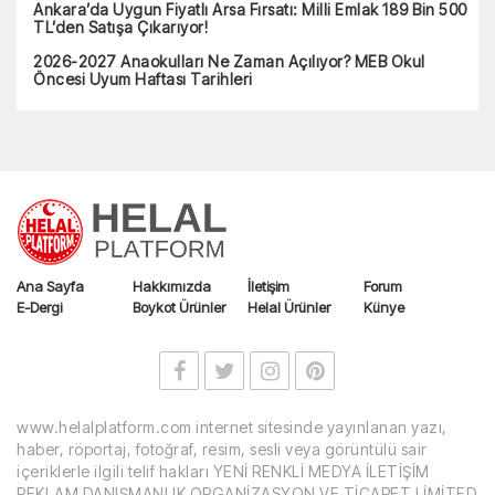
Ankara’da Uygun Fiyatlı Arsa Fırsatı: Milli Emlak 189 Bin 500
TL’den Satışa Çıkarıyor!
2026-2027 Anaokulları Ne Zaman Açılıyor? MEB Okul
Öncesi Uyum Haftası Tarihleri
Ana Sayfa
Hakkımızda
İletişim
Forum
E-Dergi
Boykot Ürünler
Helal Ürünler
Künye
www.helalplatform.com internet sitesinde yayınlanan yazı,
haber, röportaj, fotoğraf, resim, sesli veya görüntülü sair
içeriklerle ilgili telif hakları YENİ RENKLİ MEDYA İLETİŞİM
REKLAM DANIŞMANLIK ORGANİZASYON VE TİCARET LİMİTED