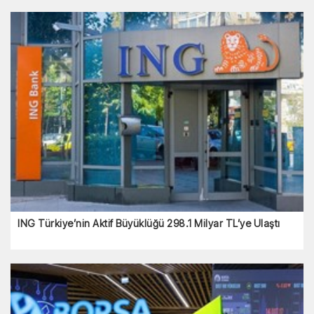
ING Türkiye’nin Aktif Büyüklüğü 298.1 Milyar TL’ye Ulaştı