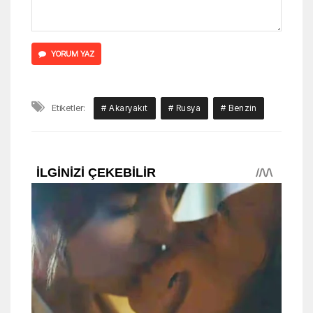
YORUM YAZ
Etiketler:
# Akaryakıt
# Rusya
# Benzin