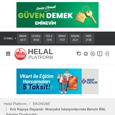
İMSAK
GÜNEŞ
ÖĞLE
İKİNDİ
AKŞAM
YATSI
İSTANBUL
04:17
05:59
13:15
17:07
20:21
21:56
Helal Platform
EKONOMİ
Kriz Kapıya Dayandı: Akaryakıt İstasyonlarında Benzin Bitti,
Satışlar Durduruldu