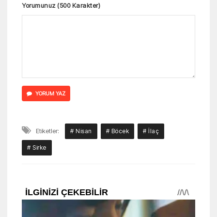
Yorumunuz (500 Karakter)
YORUM YAZ
Etiketler:
# Nisan
# Böcek
# İlaç
# Sirke