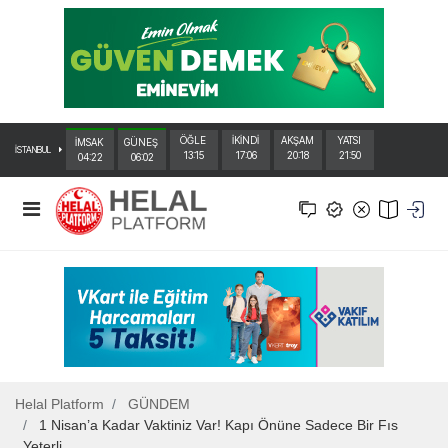
ÖĞLE
İKİNDİ
AKŞAM
YATSI
İMSAK
GÜNEŞ
İSTANBUL
13:15
17:06
20:18
21:50
04:22
06:02
Helal Platform
GÜNDEM
1 Nisan’a Kadar Vaktiniz Var! Kapı Önüne Sadece Bir Fıs
Yeterli