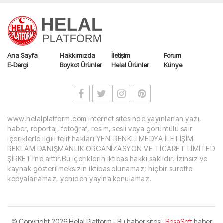
Ana Sayfa
Hakkımızda
İletişim
Forum
E-Dergi
Boykot Ürünler
Helal Ürünler
Künye
www.helalplatform.com internet sitesinde yayınlanan yazı,
haber, röportaj, fotoğraf, resim, sesli veya görüntülü sair
içeriklerle ilgili telif hakları YENİ RENKLİ MEDYA İLETİŞİM
REKLAM DANIŞMANLIK ORGANİZASYON VE TİCARET LİMİTED
ŞİRKETİ’ne aittir.Bu içeriklerin iktibas hakkı saklıdır. İzinsiz ve
kaynak gösterilmeksizin iktibas olunamaz; hiçbir surette
kopyalanamaz, yeniden yayına konulamaz.
© Copyright
2026 Helal Platform - Bu haber sitesi,
BesaSoft
haber