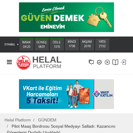
İKİNDİ
AKŞAM
YATSI
İMSAK
GÜNEŞ
ÖĞLE
İSTANBUL
17:06
20:19
21:52
04:20
06:01
13:15
Helal Platform
GÜNDEM
Pilot Maaş Bordrosu Sosyal Medyayı Salladı: Kazancını
Görenlerin Dudağı Uçukladı!