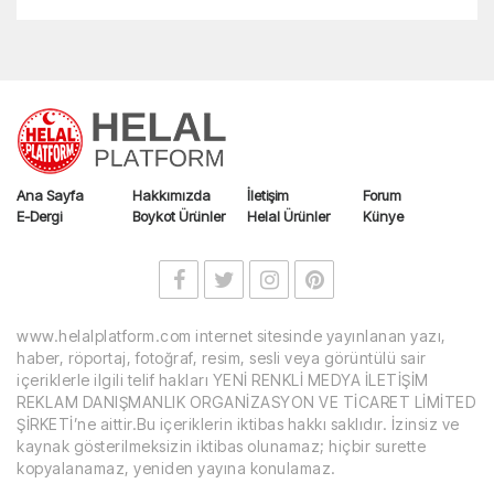
Ana Sayfa
Hakkımızda
İletişim
Forum
E-Dergi
Boykot Ürünler
Helal Ürünler
Künye
www.helalplatform.com internet sitesinde yayınlanan yazı,
haber, röportaj, fotoğraf, resim, sesli veya görüntülü sair
içeriklerle ilgili telif hakları YENİ RENKLİ MEDYA İLETİŞİM
REKLAM DANIŞMANLIK ORGANİZASYON VE TİCARET LİMİTED
ŞİRKETİ’ne aittir.Bu içeriklerin iktibas hakkı saklıdır. İzinsiz ve
kaynak gösterilmeksizin iktibas olunamaz; hiçbir surette
kopyalanamaz, yeniden yayına konulamaz.