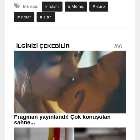
Etiketler:
# İslam
# Memiş
# euro
# dolar
# altın