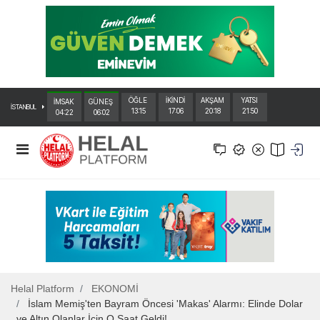
ÖĞLE
İKİNDİ
AKŞAM
YATSI
İMSAK
GÜNEŞ
İSTANBUL
13:15
17:06
20:18
21:50
04:22
06:02
Helal Platform
EKONOMİ
İslam Memiş'ten Bayram Öncesi 'Makas' Alarmı: Elinde Dolar
ve Altın Olanlar İçin O Saat Geldi!