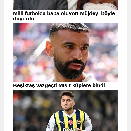
Etiketler:
# resmigazete
# ulaşım
# memur
# gümrük
# orman
# karar