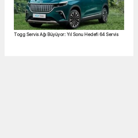
Kira ve alışveriş yardımı zamlandı: Emekliye aylık 8
bin TL destek