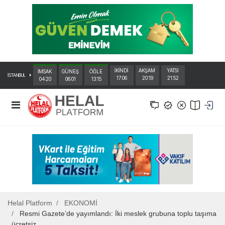
İKİNDİ
AKŞAM
YATSI
İMSAK
GÜNEŞ
ÖĞLE
İSTANBUL
17:06
20:19
21:52
04:20
06:01
13:15
Helal Platform
EKONOMİ
Resmi Gazete’de yayımlandı: İki meslek grubuna toplu taşıma
ücretsiz