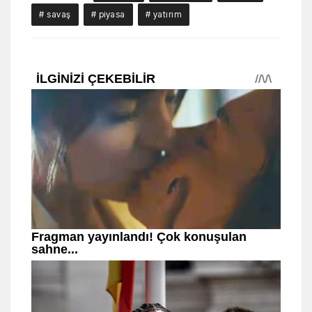
# savaş
# piyasa
# yatırım