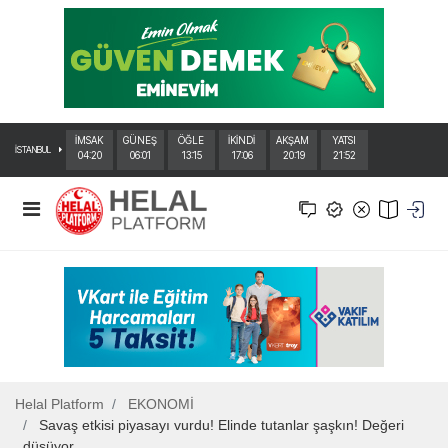
İMSAK
GÜNEŞ
ÖĞLE
İKİNDİ
AKŞAM
YATSI
İSTANBUL
04:20
06:01
13:15
17:06
20:19
21:52
Helal Platform
EKONOMİ
Savaş etkisi piyasayı vurdu! Elinde tutanlar şaşkın! Değeri
düşüyor