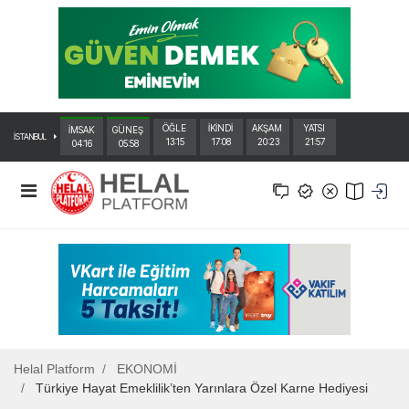
ÖĞLE
İKİNDİ
AKŞAM
YATSI
İMSAK
GÜNEŞ
İSTANBUL
13:15
17:08
20:23
21:57
04:16
05:58
Helal Platform
EKONOMİ
Türkiye Hayat Emeklilik’ten Yarınlara Özel Karne Hediyesi