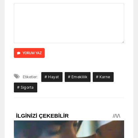
YORUM YAZ
Etiketler:
# Hayat
# Emeklilik
# Karne
# Sigorta