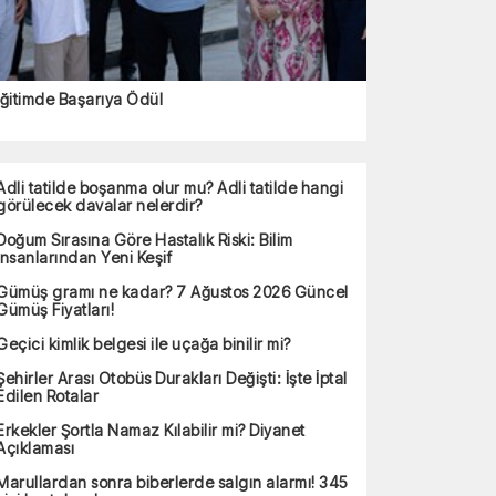
ğitimde Başarıya Ödül
Adli tatilde boşanma olur mu? Adli tatilde hangi
görülecek davalar nelerdir?
Doğum Sırasına Göre Hastalık Riski: Bilim
İnsanlarından Yeni Keşif
Gümüş gramı ne kadar? 7 Ağustos 2026 Güncel
Gümüş Fiyatları!
Geçici kimlik belgesi ile uçağa binilir mi?
Şehirler Arası Otobüs Durakları Değişti: İşte İptal
Edilen Rotalar
Erkekler Şortla Namaz Kılabilir mi? Diyanet
Açıklaması
Marullardan sonra biberlerde salgın alarmı! 345