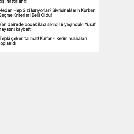
kişi hastalandı
Neden Hep Sizi Isırıyorlar? Sivrisineklerin Kurban
Seçme Kriterleri Belli Oldu!
Yan dairede böcek ilacı sıkıldı! 9 yaşındaki Yusuf
hayatını kaybetti
Tepki çeken talimat! Kur’an-ı Kerim nüshaları
toplatıldı