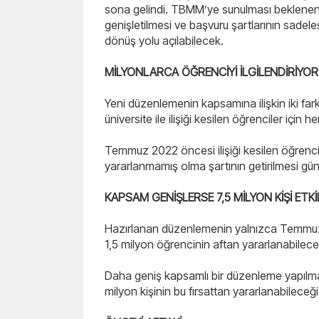
sona gelindi. TBMM’ye sunulması beklenen 
genişletilmesi ve başvuru şartlarının sadele
dönüş yolu açılabilecek.
MİLYONLARCA ÖĞRENCİYİ İLGİLENDİRİYOR
Yeni düzenlemenin kapsamına ilişkin iki fa
üniversite ile ilişiği kesilen öğrenciler için
Temmuz 2022 öncesi ilişiği kesilen öğrencil
yararlanmamış olma şartının getirilmesi g
KAPSAM GENİŞLERSE 7,5 MİLYON KİŞİ ETK
Hazırlanan düzenlemenin yalnızca Temmuz
1,5 milyon öğrencinin aftan yararlanabileceğ
Daha geniş kapsamlı bir düzenleme yapılması h
milyon kişinin bu fırsattan yararlanabileceği b