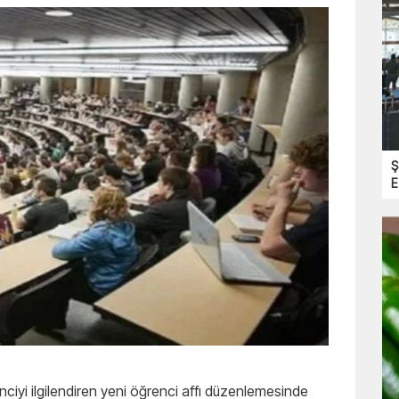
Ş
E
renciyi ilgilendiren yeni öğrenci affı düzenlemesinde