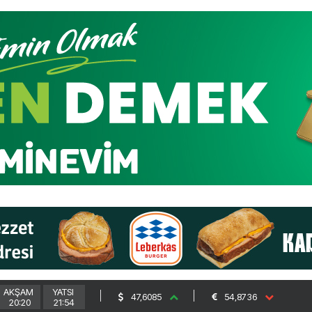
AKŞAM
YATSI
47,6085
54,8736
20:20
21:54