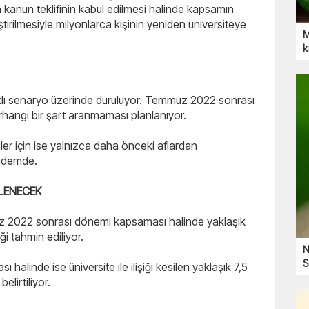
kanun teklifinin kabul edilmesi halinde kapsamın
ştirilmesiyle milyonlarca kişinin yeniden üniversiteye
M
k
rklı senaryo üzerinde duruluyor. Temmuz 2022 sonrası
 herhangi bir şart aranmaması planlanıyor.
er için ise yalnızca daha önceki aflardan
ündemde.
İLENECEK
 2022 sonrası dönemi kapsaması halinde yaklaşık
i tahmin ediliyor.
N
S
alinde ise üniversite ile ilişiği kesilen yaklaşık 7,5
elirtiliyor.