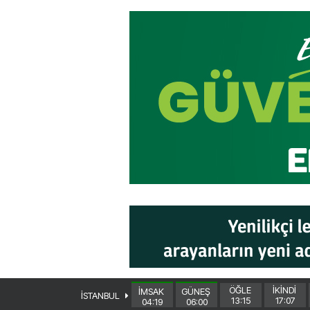
ÖĞLE
İKİNDİ
İMSAK
GÜNEŞ
İSTANBUL
13:15
17:07
04:19
06:00