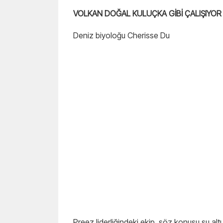
VOLKAN DOĞAL KULUÇKA GİBİ ÇALIŞIYOR
Deniz biyoloğu Cherisse Du
Preez liderliğindeki ekip, söz konusu su altı