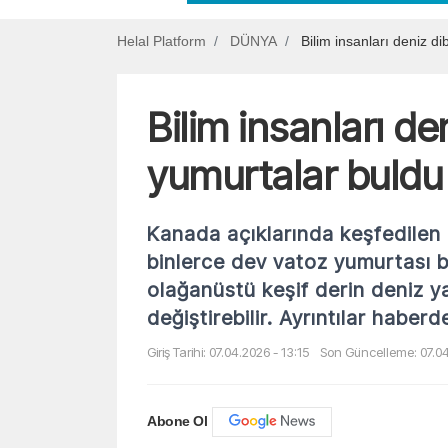
Helal Platform
DÜNYA
Bilim insanları deniz d
Bilim insanları de
yumurtalar buldu
Kanada açıklarında keşfedilen b
binlerce dev vatoz yumurtası b
olağanüstü keşif derin deniz ya
değiştirebilir. Ayrıntılar haberd
Giriş Tarihi: 07.04.2026 - 13:15
Son Güncelleme: 07.04
Abone Ol