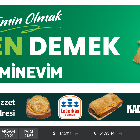
AKŞAM
YATSI
47,5911
54,9344
20:21
21:56