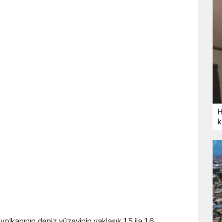
H
k
 volkanının deniz yüzeyinin yaklaşık 1,5 ila 1,6