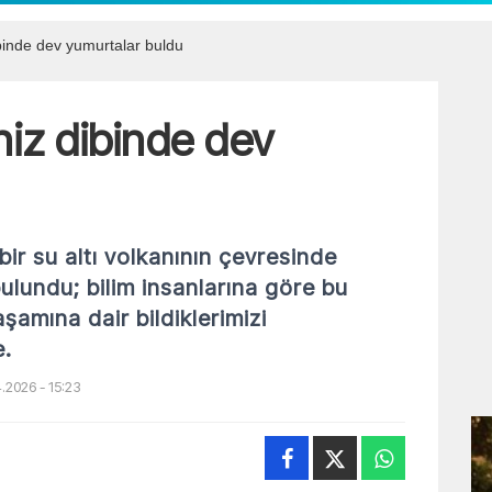
ibinde dev yumurtalar buldu
niz dibinde dev
ir su altı volkanının çevresinde
ulundu; bilim insanlarına göre bu
şamına dair bildiklerimizi
e.
.2026 - 15:23