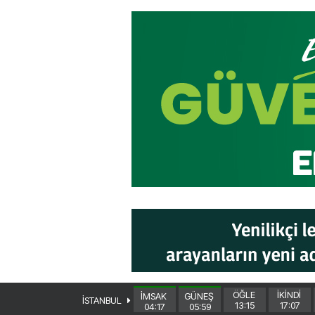
ÖĞLE
İKİNDİ
İMSAK
GÜNEŞ
İSTANBUL
13:15
17:07
04:17
05:59