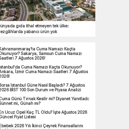
ünyada gıda ithal etmeyen tek ülke:
ezgâhlarda yabancı ürün yok
Kahramanmaraş'ta Cuma Namazı Kaçta
Okunuyor? Sakarya, Samsun Cuma Namazı
Saatleri 7 Ağustos 2026!
İstanbul'da Cuma Namazı Kaçta Okunuyor?
Ankara, İzmir Cuma Namazı Saatleri 7 Ağustos
2026!
Borsa İstanbul Güne Nasıl Başladı? 7 Ağustos
2026 BİST 100 Son Durum ve Piyasa Analizi
Cuma Günü Tırnak Kesilir mi? Diyanet Yanıtladı:
Sünnet mi, Günah mı?
En Ucuz Opel Kaç TL Oldu? İşte Ağustos 2026
Güncel Fiyat Listesi
Ebebek 2026 Yılı İkinci Çeyrek Finansallarını