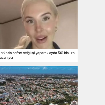
erkesin nefret ettiği işi yaparak ayda 591 bin lira
azanıyor