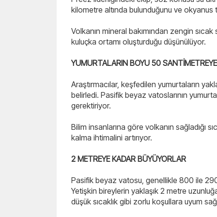
kilometre altında bulunduğunu ve okyanus t
Volkanın mineral bakımından zengin sıcak s
kuluçka ortamı oluşturduğu düşünülüyor.
YUMURTALARIN BOYU 50 SANTİMETREYE
Araştırmacılar, keşfedilen yumurtaların yak
belirledi. Pasifik beyaz vatoslarının yumurtad
gerektiriyor.
Bilim insanlarına göre volkanın sağladığı sı
kalma ihtimalini artırıyor.
2 METREYE KADAR BÜYÜYORLAR
Pasifik beyaz vatosu, genellikle 800 ile 290
Yetişkin bireylerin yaklaşık 2 metre uzunluğa 
düşük sıcaklık gibi zorlu koşullara uyum sağl