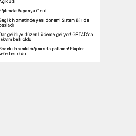
Açıkladı
Eğitimde Başarıya Ödül
Sağlık hizmetinde yeni dönem! Sistem 81 ilde
başladı
Dar gelirliye düzenli ödeme geliyor! GETAD’da
takvim belli oldu
Böcek ilacı sıkıldığı sırada patlama! Ekipler
seferber oldu