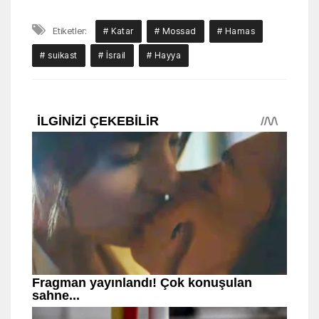
Etiketler:
# Katar
# Mossad
# Hamas
# suikast
# İsrail
# Hayya