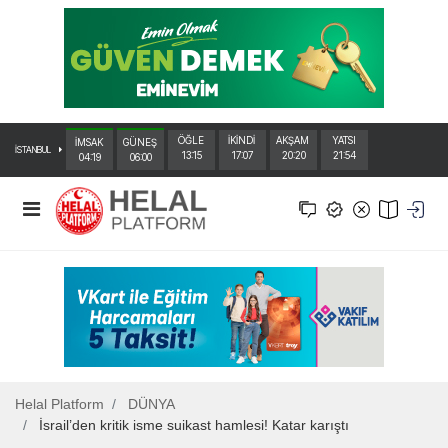
ÖĞLE
İKİNDİ
AKŞAM
YATSI
İMSAK
GÜNEŞ
İSTANBUL
13:15
17:07
20:20
21:54
04:19
06:00
Helal Platform
DÜNYA
İsrail’den kritik isme suikast hamlesi! Katar karıştı