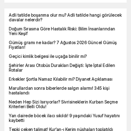
Adli tatilde boşanma olur mu? Adli tatilde hangi görülecek
davalar nelerdir?
Doğum Sırasına Göre Hastalık Riski: Bilim İnsanlarından
Yeni Keşif
Gümüş gramı ne kadar? 7 Ağustos 2026 Güncel Gümüş
Fiyatları!
Geçici kimlik belgesi ile uçağa binilir mi?
Şehirler Arası Otobüs Durakları Değişti: İşte İptal Edilen
Rotalar
Erkekler Şortla Namaz Kılabilir mi? Diyanet Açıklaması
Marullardan sonra biberlerde salgın alarmı! 345 kişi
hastalandı
Neden Hep Sizi Isırıyorlar? Sivrisineklerin Kurban Seçme
Kriterleri Belli Oldu!
Yan dairede böcek ilacı sıkıldı! 9 yaşındaki Yusuf hayatını
kaybetti
Tepki çeken talimat! Kur’an-ı Kerim nüshaları toplatıldı