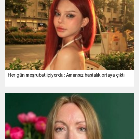
Her gün meşrubat içiyordu: Amansız hastalık ortaya çıktı