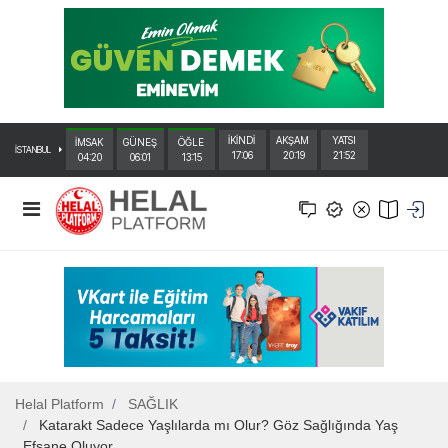
İKİNDİ
AKŞAM
YATSI
İMSAK
GÜNEŞ
ÖĞLE
İSTANBUL
17:06
20:19
21:52
04:20
06:01
13:15
Helal Platform
SAĞLIK
Katarakt Sadece Yaşlılarda mı Olur? Göz Sağlığında Yaş
Efsane Oluyor