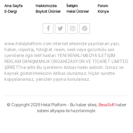
Ana Sayfa
Hakkımızda
İletişim
Forum
E-Dergi
Boykot Ürünler
Helal Ürünler
Künye
www.helalplatform.com internet sitesinde yayınlanan yazı,
haber, röportaj, fotoğraf, resim, sesli veya görüntülü sair
içeriklerle ilgili telif hakları YENİ RENKLİ MEDYA İLETİŞİM
REKLAM DANIŞMANLIK ORGANİZASYON VE TİCARET LİMİTED
ŞİRKETİ’ne aittir.Bu içeriklerin iktibas hakkı saklıdır. İzinsiz ve
kaynak gösterilmeksizin iktibas olunamaz; hiçbir surette
kopyalanamaz, yeniden yayına konulamaz.
© Copyright
2026 Helal Platform - Bu haber sitesi,
BesaSoft
haber
sistemi altyapısı ile hazırlanmıştır.