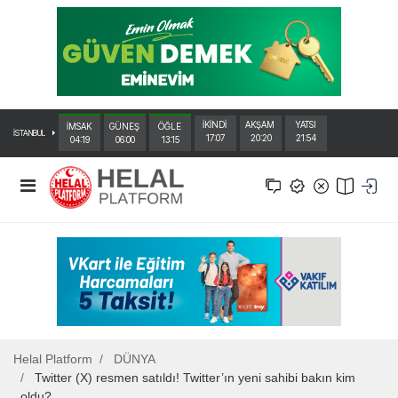
İKİNDİ
AKŞAM
YATSI
İMSAK
GÜNEŞ
ÖĞLE
İSTANBUL
17:07
20:20
21:54
04:19
06:00
13:15
Helal Platform
DÜNYA
Twitter (X) resmen satıldı! Twitter’ın yeni sahibi bakın kim
oldu?