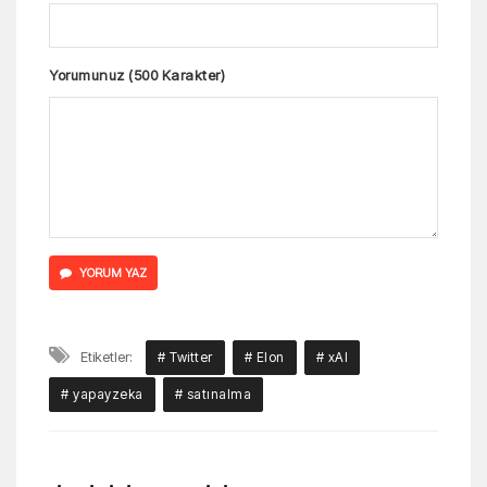
Yorumunuz (500 Karakter)
YORUM YAZ
Etiketler:
# Twitter
# Elon
# xAI
# yapayzeka
# satınalma