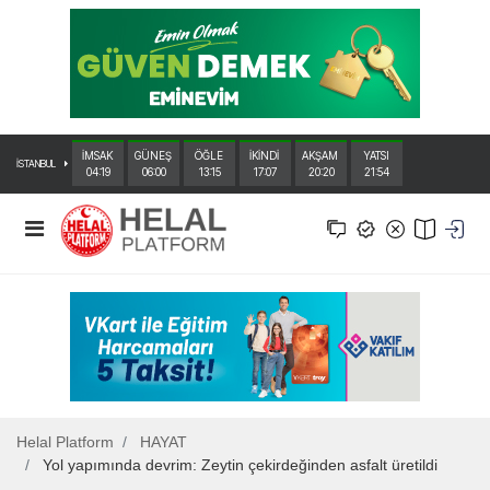
İMSAK
GÜNEŞ
ÖĞLE
İKİNDİ
AKŞAM
YATSI
İSTANBUL
04:19
06:00
13:15
17:07
20:20
21:54
Helal Platform
HAYAT
Yol yapımında devrim: Zeytin çekirdeğinden asfalt üretildi