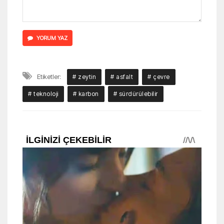
YORUM YAZ
Etiketler:
# zeytin
# asfalt
# çevre
# teknoloji
# karbon
# sürdürülebilir