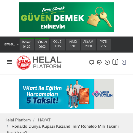
ÖĞLE
İKİNDİ
AKŞAM
YATSI
İMSAK
GÜNEŞ
İSTANBUL
13:15
17:06
20:18
21:50
04:22
06:02
Helal Platform
HAYAT
Ronaldo Dünya Kupası Kazandı mı? Ronaldo Milli Takımı
Bıraktı mı?