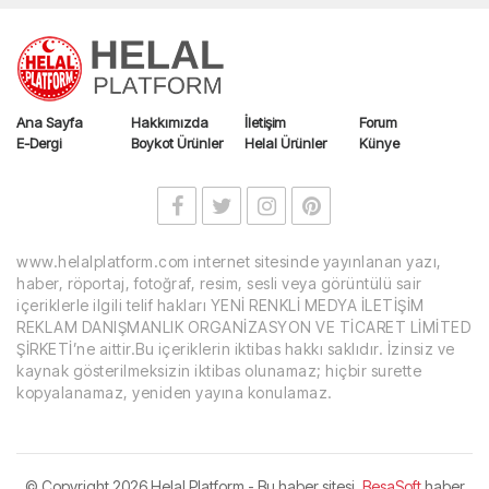
Ana Sayfa
Hakkımızda
İletişim
Forum
E-Dergi
Boykot Ürünler
Helal Ürünler
Künye
www.helalplatform.com internet sitesinde yayınlanan yazı,
haber, röportaj, fotoğraf, resim, sesli veya görüntülü sair
içeriklerle ilgili telif hakları YENİ RENKLİ MEDYA İLETİŞİM
REKLAM DANIŞMANLIK ORGANİZASYON VE TİCARET LİMİTED
ŞİRKETİ’ne aittir.Bu içeriklerin iktibas hakkı saklıdır. İzinsiz ve
kaynak gösterilmeksizin iktibas olunamaz; hiçbir surette
kopyalanamaz, yeniden yayına konulamaz.
© Copyright
2026 Helal Platform - Bu haber sitesi,
BesaSoft
haber