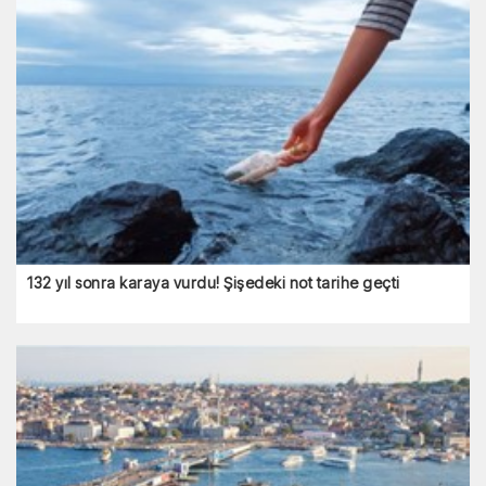
132 yıl sonra karaya vurdu! Şişedeki not tarihe geçti