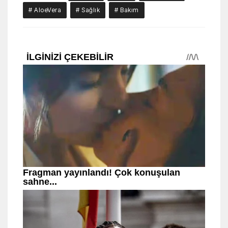
# AloeVera
# Sağlık
# Bakım