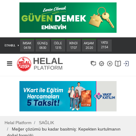
YATSI
İMSAK
GÜNEŞ
ÖĞLE
İKİNDİ
AKŞAM
İSTANBUL
21:54
04:19
06:00
13:15
17:07
20:20
Helal Platform
SAĞLIK
Meğer çözümü bu kadar basitmiş: Kepekten kurtulmanın
doğal formülü