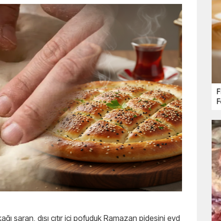
F
F
ağı saran, dışı çıtır içi pofuduk Ramazan pidesini evd