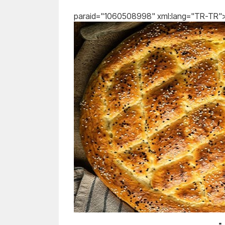
paraid="1060508998" xml:lang="TR-TR">Ü