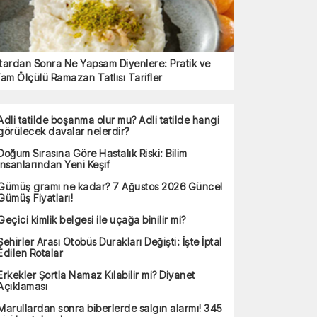
ftardan Sonra Ne Yapsam Diyenlere: Pratik ve
am Ölçülü Ramazan Tatlısı Tarifler
Adli tatilde boşanma olur mu? Adli tatilde hangi
görülecek davalar nelerdir?
Doğum Sırasına Göre Hastalık Riski: Bilim
İnsanlarından Yeni Keşif
Gümüş gramı ne kadar? 7 Ağustos 2026 Güncel
Gümüş Fiyatları!
Geçici kimlik belgesi ile uçağa binilir mi?
Şehirler Arası Otobüs Durakları Değişti: İşte İptal
Edilen Rotalar
Erkekler Şortla Namaz Kılabilir mi? Diyanet
Açıklaması
Marullardan sonra biberlerde salgın alarmı! 345