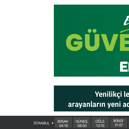
İKİNDİ
İMSAK
GÜNEŞ
ÖĞLE
İSTANBUL
17:07
04:19
06:00
13:15