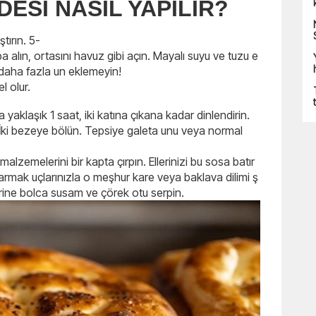
ESİ NASIL YAPILIR?
tırın. 5-
 alın, ortasını havuz gibi açın. Mayalı suyu ve tuzu e
 daha fazla un eklemeyin!
l olur.
yaklaşık 1 saat, iki katına çıkana kadar dinlendirin.
ki bezeye bölün. Tepsiye galeta unu veya normal
alzemelerini bir kapta çırpın. Ellerinizi bu sosa batır
armak uçlarınızla o meşhur kare veya baklava dilimi ş
erine bolca susam ve çörek otu serpin.