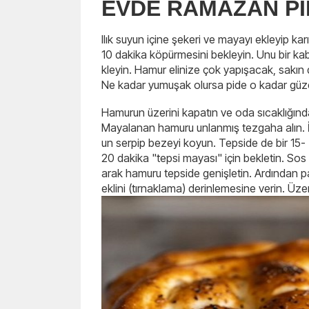
EVDE RAMAZAN PİD
Ilık suyun içine şekeri ve mayayı ekleyip karış
10 dakika köpürmesini bekleyin. Unu bir kaba
kleyin. Hamur elinize çok yapışacak, sakın
Ne kadar yumuşak olursa pide o kadar güze
Hamurun üzerini kapatın ve oda sıcaklığında 
Mayalanan hamuru unlanmış tezgaha alın. İ
un serpip bezeyi koyun. Tepside de bir 15-
20 dakika "tepsi mayası" için bekletin. Sos m
arak hamuru tepside genişletin. Ardından p
eklini (tırnaklama) derinlemesine verin. Üz