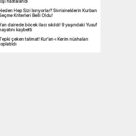
kişi hastalandı
Neden Hep Sizi Isırıyorlar? Sivrisineklerin Kurban
Seçme Kriterleri Belli Oldu!
Yan dairede böcek ilacı sıkıldı! 9 yaşındaki Yusuf
hayatını kaybetti
Tepki çeken talimat! Kur’an-ı Kerim nüshaları
toplatıldı