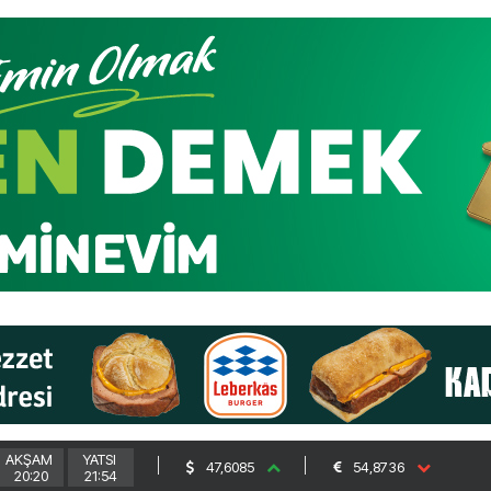
AKŞAM
YATSI
47,6085
54,8736
20:20
21:54