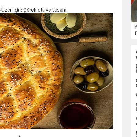
zeri için: Çörek otu ve susam.
İ
T