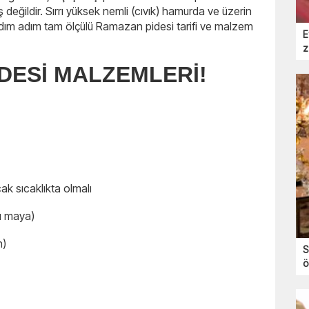
 değildir. Sırrı yüksek nemli (cıvık) hamurda ve üzerin
e adım adım tam ölçülü Ramazan pidesi tarifi ve malzem
E
z
DESİ MALZEMLERİ!
cak sıcaklıkta olmalı
ru maya)
n)
S
ö